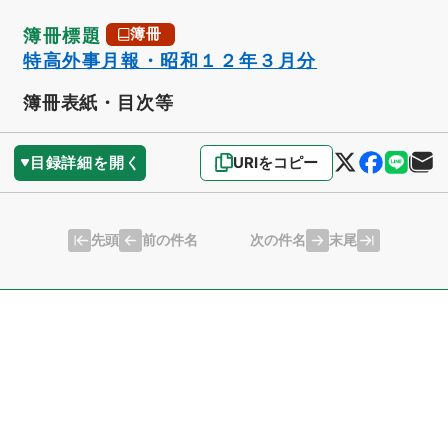
簿冊標題
簿冊
特高外事月報・昭和１２年３月分
簿冊表紙・目次等
目録詳細を開く
URIをコピー
先頭
末尾
前の件名
次の件名