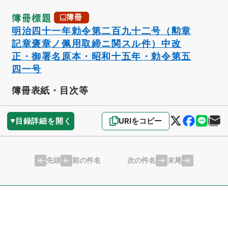
簿冊標題
簿冊
明治四十一年勅令第二百九十二号（勲章
記章褒章ノ佩用取締ニ関スル件）中改
正・御署名原本・昭和十五年・勅令第五
四一号
簿冊表紙・目次等
目録詳細を開く
URIをコピー
先頭
末尾
前の件名
次の件名