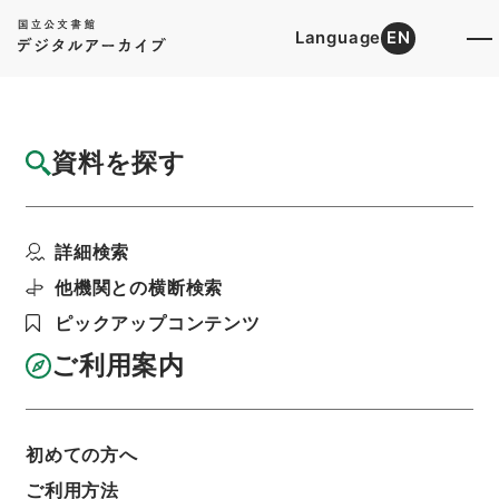
Language
EN
トップ
詳細検索[所蔵資料検索]
目録詳細
資料を探す
件名
読律佩觿６
詳細検索
階層
内閣文庫
漢書
子の部
読律佩觿
利用請求書印刷
他機関との横断検索
ピックアップコンテンツ
ご利用案内
基本情報
全ての情報
初めての方へ
ご利用方法