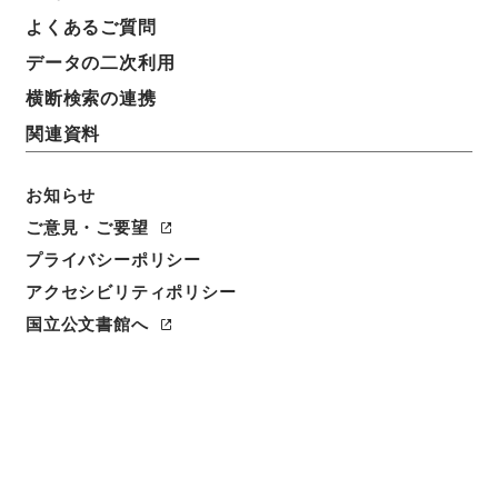
よくあるご質問
データの二次利用
横断検索の連携
関連資料
お知らせ
ご意見・ご要望
閲覧
プライバシーポリシー
アクセシビリティポリシー
件名
読律佩觿６
国立公文書館へ
請求番号
３００－００６７
冊次
0006