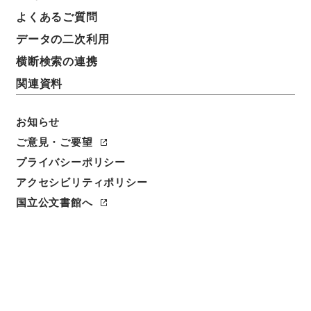
よくあるご質問
データの二次利用
横断検索の連携
関連資料
お知らせ
ご意見・ご要望
閲覧
プライバシーポリシー
アクセシビリティポリシー
件名
書経彙解１１
国立公文書館へ
請求番号
経００６－０００４
冊次
0011