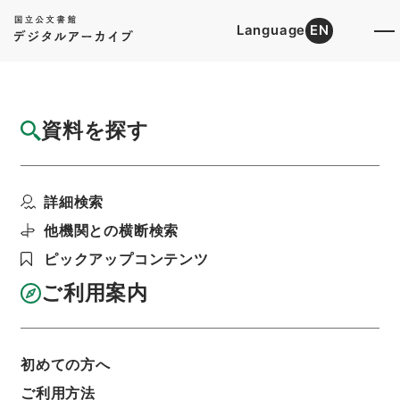
Language
EN
トップ
詳細検索[所蔵資料検索]
目録詳細
資料を探す
件名
書経彙解１１
詳細検索
階層
内閣文庫
漢書
経の部
書経彙解
利用請求書印刷
他機関との横断検索
ピックアップコンテンツ
ご利用案内
基本情報
全ての情報
初めての方へ
ご利用方法