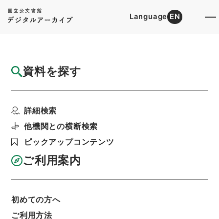
Language
EN
トップ
詳細検索[所蔵資料検索]
目録詳細
資料を探す
件名
唐宋白孔六帖 巻５２－５３
詳細検索
階層
内閣文庫
漢書
子の部
唐宋白孔六帖
利用請求書印刷
他機関との横断検索
ピックアップコンテンツ
ご利用案内
基本情報
全ての情報
初めての方へ
ご利用方法