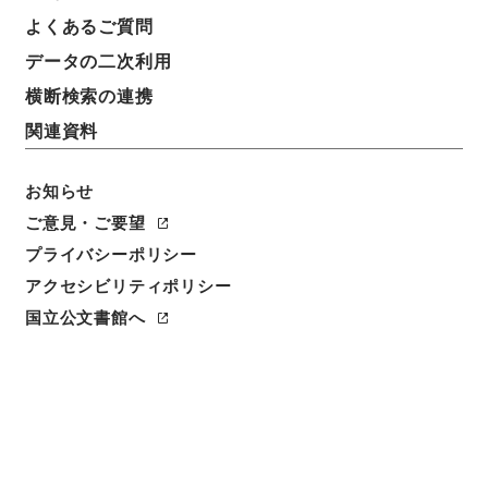
よくあるご質問
データの二次利用
横断検索の連携
関連資料
お知らせ
ご意見・ご要望
閲覧
プライバシーポリシー
アクセシビリティポリシー
件名
唐宋白孔六帖 巻５２－５３
国立公文書館へ
請求番号
３６４－００７８
冊次
0027