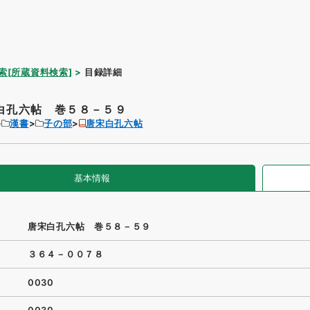
索[所蔵資料検索]
目録詳細
白孔六帖 巻５８－５９
漢書
子の部
唐宋白孔六帖
基本情報
唐宋白孔六帖 巻５８－５９
３６４－００７８
0030