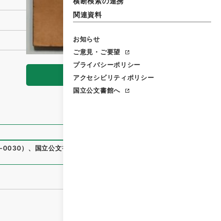
横断検索の連携
関連資料
お知らせ
ご意見・ご要望
プライバシーポリシー
閲覧
アクセシビリティポリシー
国立公文書館へ
0030
）
、
国立公文書館デジタルアーカイブ
、
https://www.d