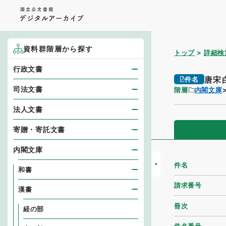
資料群階層から探す
トップ
詳細検
行政文書
唐宋
件名
司法文書
階層
内閣文庫
法人文書
寄贈・寄託文書
内閣文庫
件名
和書
請求番号
漢書
冊次
経の部