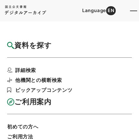
Language
EN
トップ
詳細検索[所蔵資料検索]
目録詳細
資料を探す
件名
文潞公文集 巻１８－２８
詳細検索
階層
内閣文庫
漢書
集の部
文潞公文集
利用請求書印刷
他機関との横断検索
ピックアップコンテンツ
ご利用案内
基本情報
全ての情報
初めての方へ
ご利用方法