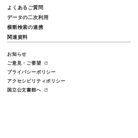
よくあるご質問
データの二次利用
横断検索の連携
関連資料
お知らせ
ご意見・ご要望
閲覧
プライバシーポリシー
アクセシビリティポリシー
件名
文潞公文集 巻１８－２８
国立公文書館へ
請求番号
３１５－００９３
冊次
0003