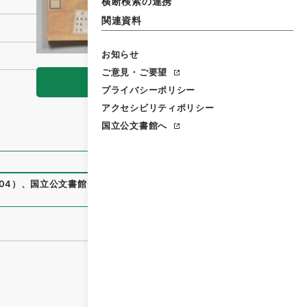
横断検索の連携
関連資料
お知らせ
ご意見・ご要望
閲覧
プライバシーポリシー
アクセシビリティポリシー
国立公文書館へ
04
）
、
国立公文書館デジタルアーカイブ
、
https://www.digit