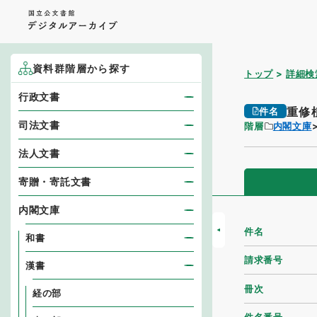
資料群階層から探す
トップ
詳細検
行政文書
重修
件名
司法文書
階層
内閣文庫
法人文書
寄贈・寄託文書
内閣文庫
件名
和書
請求番号
漢書
冊次
経の部