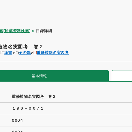
索[所蔵資料検索]
目録詳細
植物名実図考 巻２
漢書
子の部
重修植物名実図考
基本情報
重修植物名実図考 巻２
１９６－００７１
0004