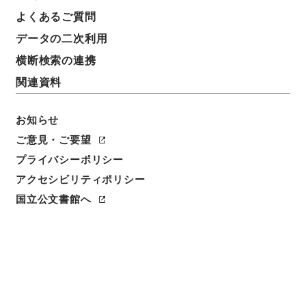
よくあるご質問
データの二次利用
横断検索の連携
関連資料
お知らせ
ご意見・ご要望
閲覧
プライバシーポリシー
アクセシビリティポリシー
件名
国立公文書館へ
亘史外紀 ３
請求番号
３６７－００２１
冊次
0003