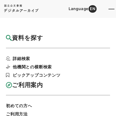
Language
EN
トップ
詳細検索[所蔵資料検索]
目録詳細
資料を探す
件名
亘史外紀 ３
詳細検索
階層
内閣文庫
漢書
子の部
亘史外紀
利用請求書印刷
他機関との横断検索
ピックアップコンテンツ
ご利用案内
基本情報
全ての情報
初めての方へ
ご利用方法