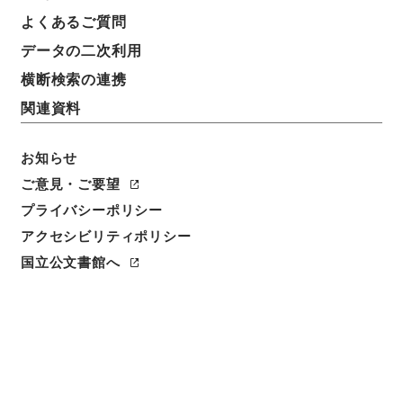
よくあるご質問
データの二次利用
横断検索の連携
関連資料
お知らせ
ご意見・ご要望
閲覧
プライバシーポリシー
アクセシビリティポリシー
件名
国立公文書館へ
易経註疏大全合纂 第５冊
請求番号
２７３－００２６
冊次
0005