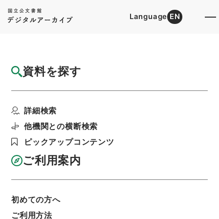
Language
EN
トップ
詳細検索[所蔵資料検索]
目録詳細
資料を探す
件名
易経註疏大全合纂 第５冊
詳細検索
階層
内閣文庫
漢書
経の部
易経註疏大全合纂
利用請求書印刷
他機関との横断検索
ピックアップコンテンツ
ご利用案内
基本情報
全ての情報
初めての方へ
ご利用方法