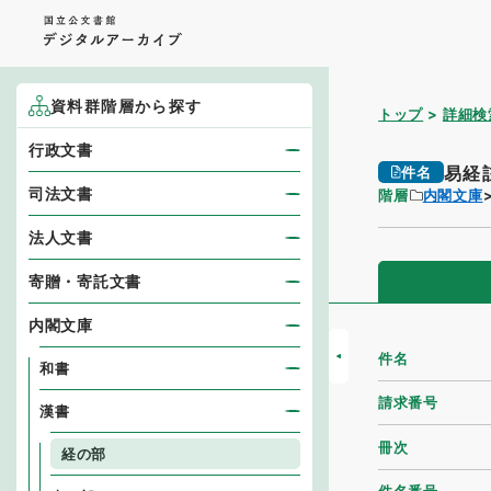
資料群階層から探す
トップ
詳細検
行政文書
易経
件名
司法文書
階層
内閣文庫
法人文書
寄贈・寄託文書
内閣文庫
件名
和書
請求番号
漢書
冊次
経の部