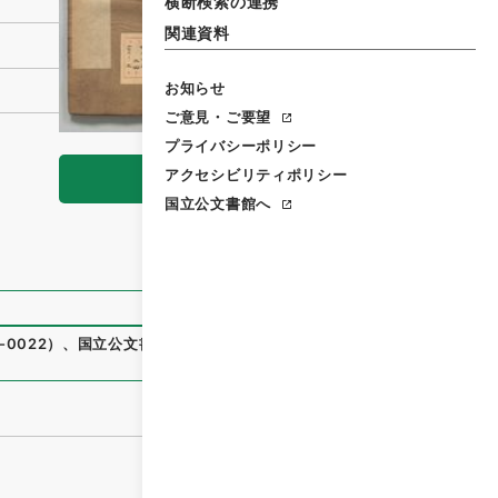
横断検索の連携
関連資料
お知らせ
ご意見・ご要望
プライバシーポリシー
アクセシビリティポリシー
閲覧
国立公文書館へ
0022
）
、
国立公文書館デジタルアーカイブ
、
https://www.d