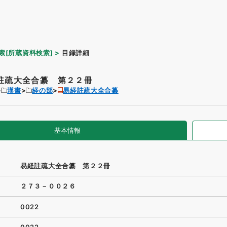
索[所蔵資料検索]
目録詳細
註疏大全合纂 第２２冊
漢書
経の部
易経註疏大全合纂
基本情報
易経註疏大全合纂 第２２冊
２７３－００２６
0022