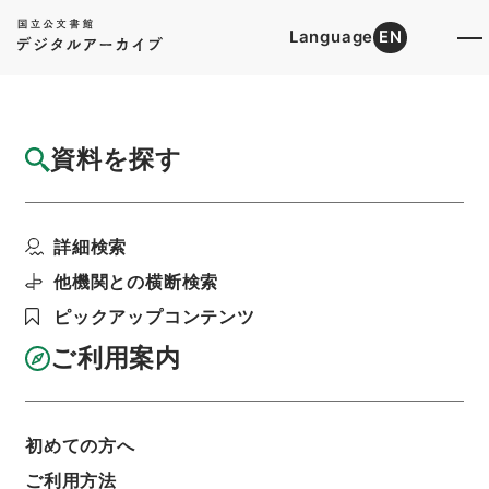
Language
EN
トップ
詳細検索[所蔵資料検索]
目録詳細
資料を探す
件名
後漢書４６
詳細検索
階層
内閣文庫
漢書
史の部
後漢書
利用請求書印刷
他機関との横断検索
ピックアップコンテンツ
ご利用案内
基本情報
全ての情報
初めての方へ
ご利用方法