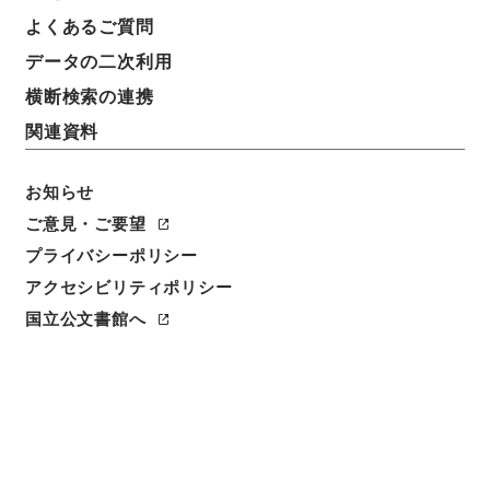
よくあるご質問
データの二次利用
横断検索の連携
関連資料
お知らせ
ご意見・ご要望
閲覧
プライバシーポリシー
件名
アクセシビリティポリシー
後漢書４６
国立公文書館へ
請求番号
２８０－０００５
冊次
0046