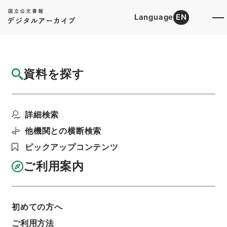
Language
EN
トップ
詳細検索[所蔵資料検索]
目録詳細
資料を探す
件名
史記論文１１
詳細検索
階層
内閣文庫
漢書
史の部
史記論文
利用請求書印刷
他機関との横断検索
ピックアップコンテンツ
ご利用案内
基本情報
全ての情報
初めての方へ
ご利用方法