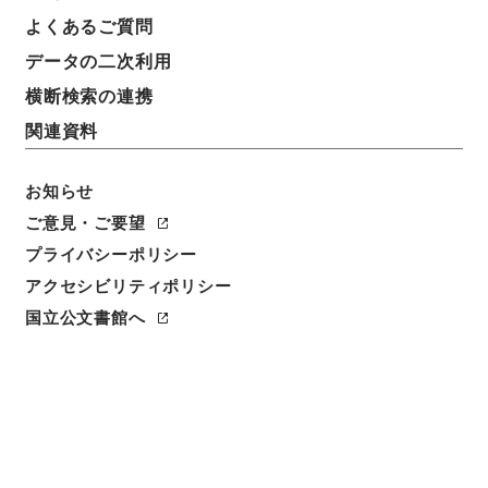
よくあるご質問
データの二次利用
横断検索の連携
関連資料
お知らせ
ご意見・ご要望
閲覧
プライバシーポリシー
アクセシビリティポリシー
件名
史記論文１１
国立公文書館へ
請求番号
２７９－００４７
冊次
0011