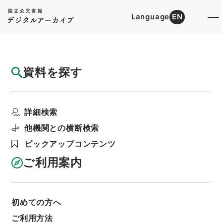
Language
EN
トップ
詳細検索[所蔵資料検索]
目録詳細
資料を探す
件名
史記評林２５
詳細検索
階層
内閣文庫
漢書
史の部
史記評林
利用請求書印刷
他機関との横断検索
ピックアップコンテンツ
ご利用案内
基本情報
全ての情報
初めての方へ
ご利用方法