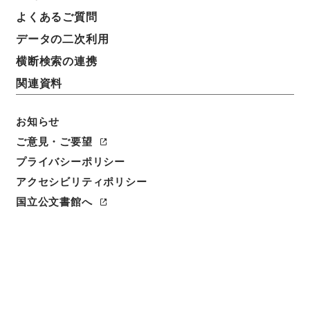
よくあるご質問
データの二次利用
横断検索の連携
関連資料
お知らせ
ご意見・ご要望
閲覧
プライバシーポリシー
アクセシビリティポリシー
件名
国立公文書館へ
史記評林２５
請求番号
２７９－００３３
冊次
0025