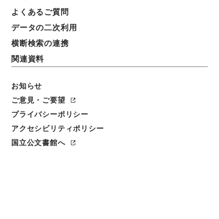
よくあるご質問
データの二次利用
横断検索の連携
関連資料
お知らせ
ご意見・ご要望
閲覧
プライバシーポリシー
アクセシビリティポリシー
件名
国立公文書館へ
史記評林４８
請求番号
２７９－００３３
冊次
0048