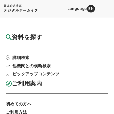
Language
EN
トップ
詳細検索[所蔵資料検索]
目録詳細
資料を探す
件名
史記評林４８
詳細検索
階層
内閣文庫
漢書
史の部
史記評林
利用請求書印刷
他機関との横断検索
ピックアップコンテンツ
ご利用案内
基本情報
全ての情報
初めての方へ
ご利用方法