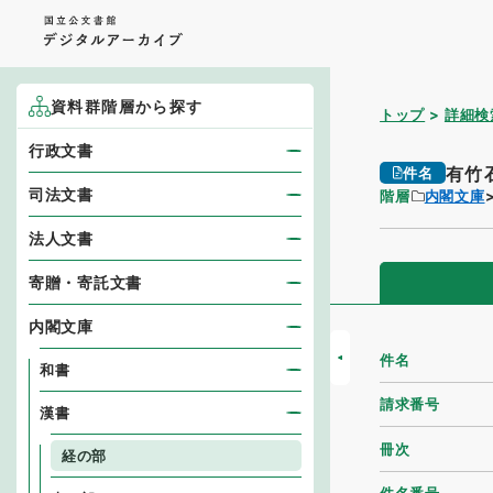
資料群階層から探す
トップ
詳細検
行政文書
有竹
件名
司法文書
階層
内閣文庫
法人文書
寄贈・寄託文書
内閣文庫
件名
和書
請求番号
漢書
冊次
経の部