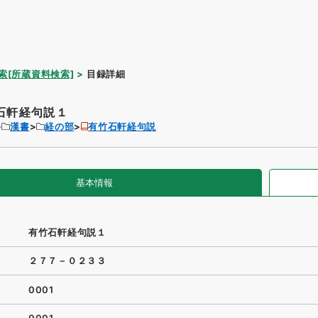
索[所蔵資料検索]
目録詳細
石軒経句説１
漢書
経の部
有竹石軒経句説
基本情報
有竹石軒経句説１
２７７－０２３３
0001