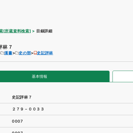
索[所蔵資料検索]
目録詳細
評林７
漢書
史の部
史記評林
基本情報
史記評林７
２７９－００３３
0007