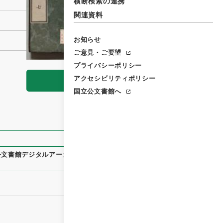
横断検索の連携
関連資料
お知らせ
ご意見・ご要望
プライバシーポリシー
アクセシビリティポリシー
閲覧
国立公文書館へ
公文書館デジタルアーカイブ
、
https://www.digital.archives.g