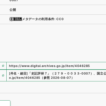
0007
公開
メタデータの利用条件: CC0
https://www.digital.archives.go.jp/item/4046285
[件名・細目]
「
史記評林７
」
（
２７９－００３３-0007
）
、
国立
o.jp/item/4046285
（
参照
2026-08-07
）