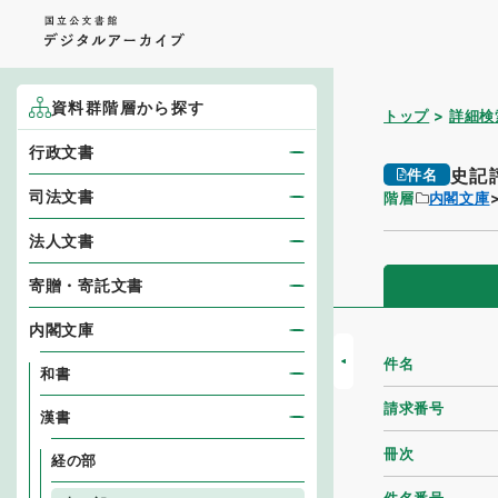
資料群階層から探す
トップ
詳細検
行政文書
史記
件名
司法文書
階層
内閣文庫
法人文書
寄贈・寄託文書
内閣文庫
件名
和書
請求番号
漢書
冊次
経の部