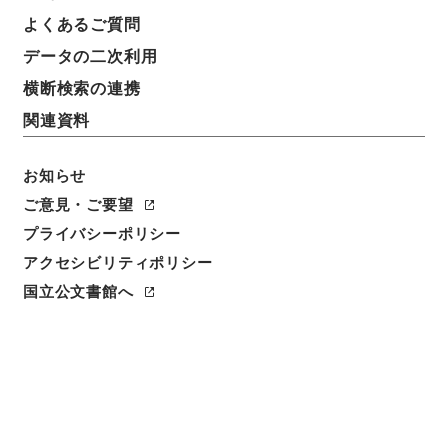
よくあるご質問
データの二次利用
横断検索の連携
関連資料
お知らせ
ご意見・ご要望
閲覧
プライバシーポリシー
件名
アクセシビリティポリシー
新刻改正四書集註４
国立公文書館へ
請求番号
２７７－０００７
冊次
0004