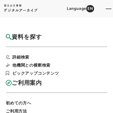
Language
EN
トップ
詳細検索[所蔵資料検索]
目録詳細
資料を探す
件名
新刻改正四書集註４
詳細検索
階層
内閣文庫
漢書
経の部
新刻改正四書集註
利用請求書印刷
他機関との横断検索
ピックアップコンテンツ
ご利用案内
基本情報
全ての情報
初めての方へ
ご利用方法