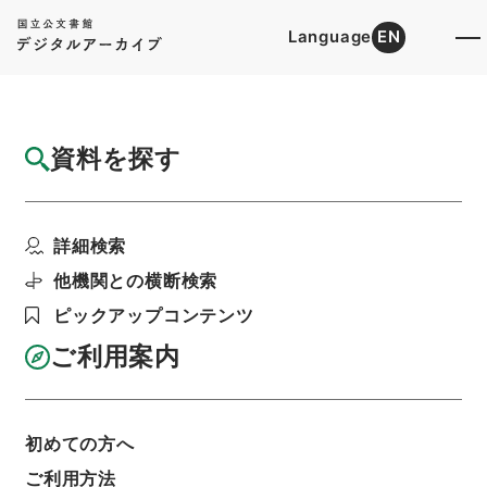
Language
EN
トップ
詳細検索[所蔵資料検索]
目録詳細
資料を探す
件名
重刊訂正篇海４
詳細検索
階層
内閣文庫
漢書
経の部
重刊訂正篇海
利用請求書印刷
他機関との横断検索
ピックアップコンテンツ
ご利用案内
基本情報
全ての情報
初めての方へ
ご利用方法