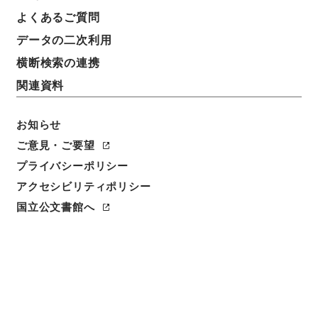
よくあるご質問
データの二次利用
横断検索の連携
関連資料
お知らせ
ご意見・ご要望
閲覧
プライバシーポリシー
アクセシビリティポリシー
件名
国立公文書館へ
重刊訂正篇海４
請求番号
２７８－０１０５
冊次
0004