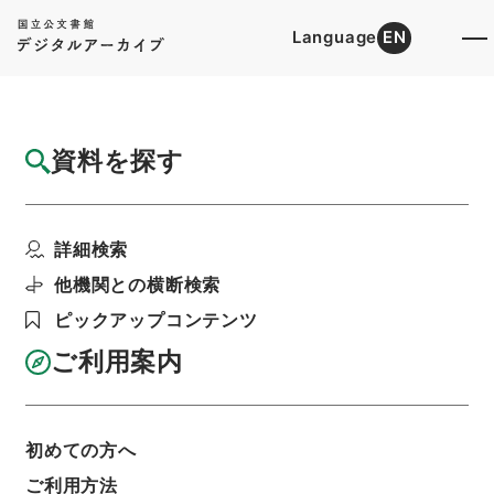
Language
EN
トップ
詳細検索[所蔵資料検索]
目録詳細
資料を探す
件名
陳明卿太史考古詳訂遵韻海編朝宗４
詳細検索
階層
内閣文庫
漢書
経の部
陳明卿太史考古詳訂遵韻海編朝宗
他機関との横断検索
利用請求書印刷
ピックアップコンテンツ
ご利用案内
基本情報
全ての情報
初めての方へ
ご利用方法