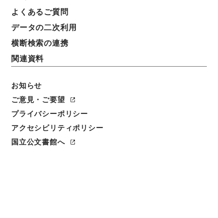
よくあるご質問
データの二次利用
横断検索の連携
関連資料
お知らせ
ご意見・ご要望
プライバシーポリシー
閲覧
アクセシビリティポリシー
国立公文書館へ
件名
陳明卿太史考古詳訂遵韻海編朝宗４
請求番号
２７８－０１９４
冊次