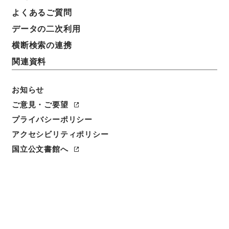
よくあるご質問
データの二次利用
横断検索の連携
関連資料
お知らせ
ご意見・ご要望
閲覧
プライバシーポリシー
アクセシビリティポリシー
件名
資治通鑑目録９
国立公文書館へ
請求番号
２８３－００２６
冊次
0009