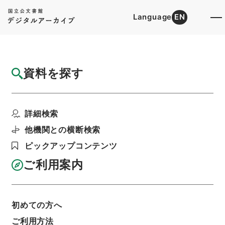
Language
EN
トップ
詳細検索[所蔵資料検索]
目録詳細
資料を探す
件名
資治通鑑目録９
詳細検索
階層
内閣文庫
漢書
史の部
資治通鑑目録
利用請求書印刷
他機関との横断検索
ピックアップコンテンツ
ご利用案内
基本情報
全ての情報
初めての方へ
ご利用方法