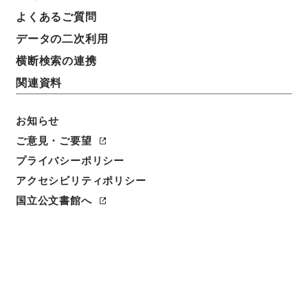
よくあるご質問
データの二次利用
横断検索の連携
関連資料
お知らせ
ご意見・ご要望
閲覧
プライバシーポリシー
アクセシビリティポリシー
件名
資治通鑑綱目２８
国立公文書館へ
請求番号
２８３－００３９
冊次
0028