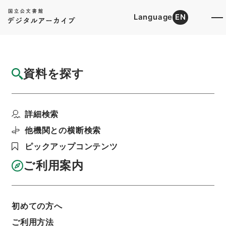
Language
EN
トップ
詳細検索[所蔵資料検索]
目録詳細
資料を探す
件名
資治通鑑綱目２８
詳細検索
階層
内閣文庫
漢書
史の部
資治通鑑綱目
利用請求書印刷
他機関との横断検索
ピックアップコンテンツ
ご利用案内
基本情報
全ての情報
初めての方へ
ご利用方法