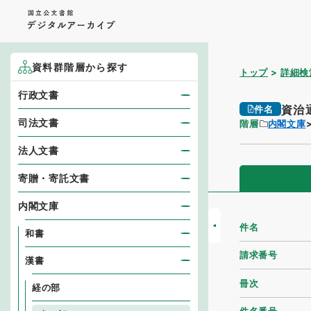
資料群階層から探す
トップ
詳細検
行政文書
資治
件名
司法文書
階層
内閣文庫
法人文書
寄贈・寄託文書
内閣文庫
件名
和書
請求番号
漢書
冊次
経の部