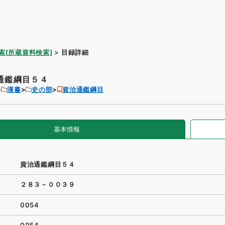
索[所蔵資料検索]
目録詳細
通鑑綱目５４
漢書
史の部
資治通鑑綱目
基本情報
資治通鑑綱目５４
２８３－００３９
0054