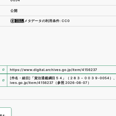
0054
公開
メタデータの利用条件: CC0
https://www.digital.archives.go.jp/item/4156237
[件名・細目]
「
資治通鑑綱目５４
」
（
２８３－００３９-0054
）
ives.go.jp/item/4156237
（
参照
2026-08-07
）
報を