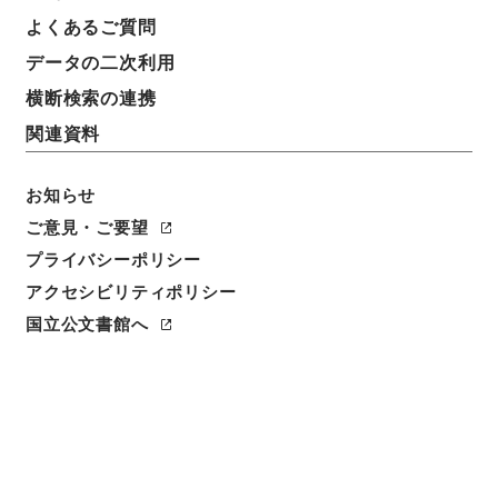
よくあるご質問
データの二次利用
横断検索の連携
関連資料
お知らせ
ご意見・ご要望
プライバシーポリシー
閲覧
アクセシビリティポリシー
件名
国立公文書館へ
御纂周易述義4
請求番号
別００２－０００１
冊次