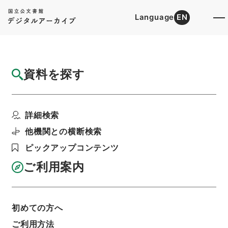
Language
EN
トップ
詳細検索[所蔵資料検索]
目録詳細
資料を探す
件名
御纂周易述義4
詳細検索
階層
内閣文庫
漢書
経の部
御纂周易述義
利用請求書印刷
他機関との横断検索
ピックアップコンテンツ
ご利用案内
基本情報
全ての情報
初めての方へ
ご利用方法