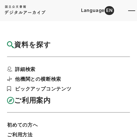
Language
EN
トップ
詳細検索[所蔵資料検索]
目録詳細
資料を探す
件名
行水金鑑２２
詳細検索
階層
内閣文庫
漢書
史の部
行水金鑑
利用請求書印刷
他機関との横断検索
ピックアップコンテンツ
ご利用案内
基本情報
全ての情報
初めての方へ
ご利用方法