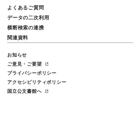
よくあるご質問
データの二次利用
横断検索の連携
関連資料
お知らせ
ご意見・ご要望
閲覧
プライバシーポリシー
件名
アクセシビリティポリシー
行水金鑑２２
国立公文書館へ
請求番号
２９１－００８２
冊次
0022