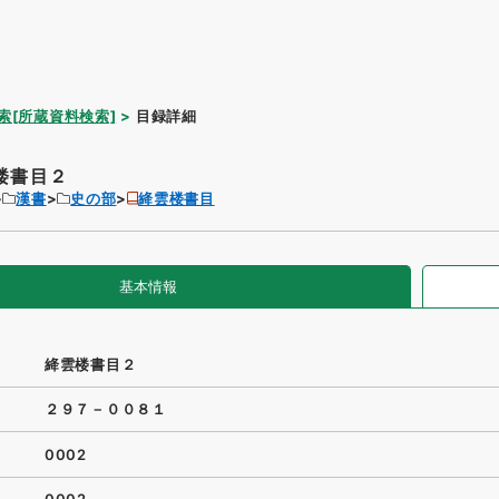
索[所蔵資料検索]
目録詳細
楼書目２
漢書
史の部
絳雲楼書目
基本情報
絳雲楼書目２
２９７－００８１
0002