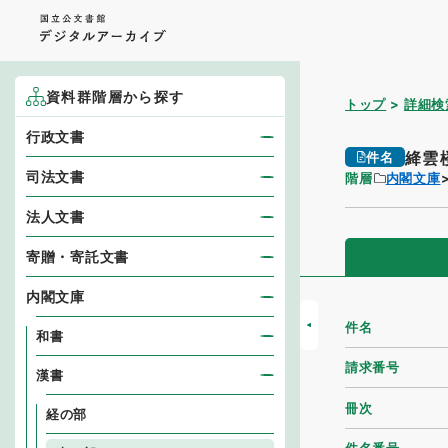
資料群階層から探す
トップ
詳細検
行政文書
絳雲
件名
司法文書
階層
内閣文庫
法人文書
寄贈・寄託文書
内閣文庫
件名
和書
請求番号
漢書
冊次
経の部