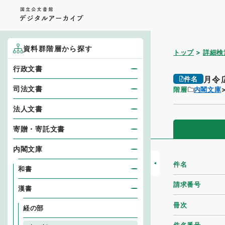
資料群階層から探す
トップ
詳細検
行政文書
月令
件名
司法文書
階層
内閣文庫
法人文書
寄贈・寄託文書
内閣文庫
件名
和書
請求番号
漢書
冊次
経の部