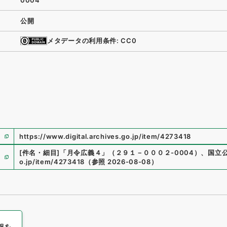
0004
公開
メタデータの利用条件: CC0
https://www.digital.archives.go.jp/item/4273418
[件名・細目]
「
月令広義４
」
（
２９１－０００２-0004
）
、
国立
o.jp/item/4273418
（
参照
2026-08-08
）
報を