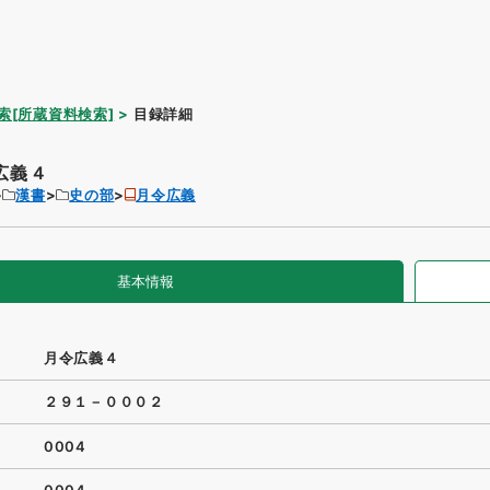
索[所蔵資料検索]
目録詳細
広義４
漢書
史の部
月令広義
基本情報
月令広義４
２９１－０００２
0004