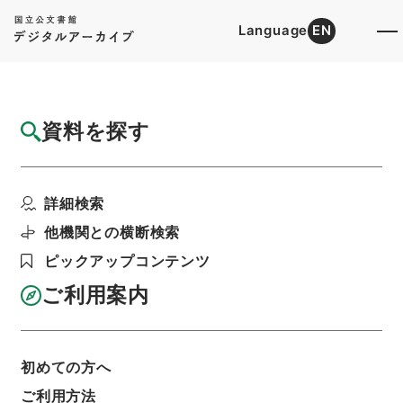
Language
EN
トップ
詳細検索[所蔵資料検索]
目録詳細
資料を探す
件名
勅修浙江通志３
詳細検索
階層
内閣文庫
漢書
史の部
勅修浙江通志
利用請求書印刷
他機関との横断検索
ピックアップコンテンツ
ご利用案内
基本情報
全ての情報
初めての方へ
ご利用方法