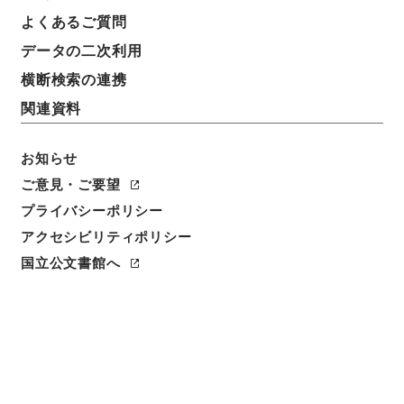
よくあるご質問
データの二次利用
横断検索の連携
関連資料
お知らせ
ご意見・ご要望
閲覧
プライバシーポリシー
アクセシビリティポリシー
件名
勅修浙江通志３
国立公文書館へ
請求番号
２９２－００４８
冊次
0003