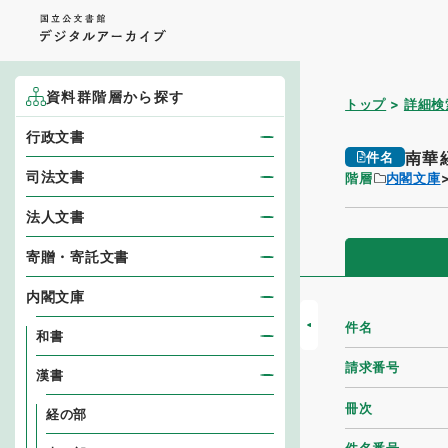
資料群階層から探す
トップ
詳細検
行政文書
南華
件名
司法文書
階層
内閣文庫
法人文書
寄贈・寄託文書
内閣文庫
件名
和書
請求番号
漢書
冊次
経の部