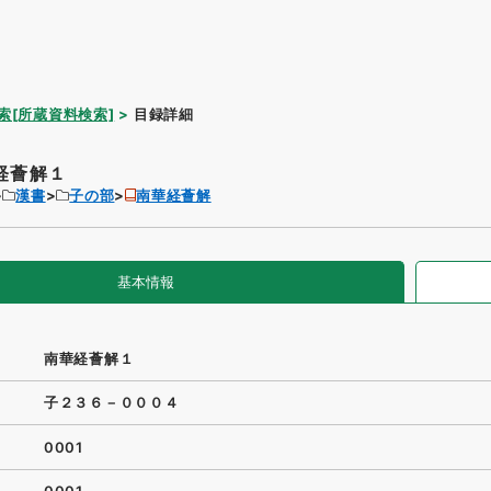
索[所蔵資料検索]
目録詳細
経薈解１
漢書
子の部
南華経薈解
基本情報
南華経薈解１
子２３６－０００４
0001