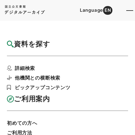
Language
EN
トップ
詳細検索[所蔵資料検索]
目録詳細
資料を探す
件名
孝経衍義５
詳細検索
階層
内閣文庫
漢書
子の部
孝経衍義
利用請求書印刷
他機関との横断検索
ピックアップコンテンツ
ご利用案内
基本情報
全ての情報
初めての方へ
ご利用方法