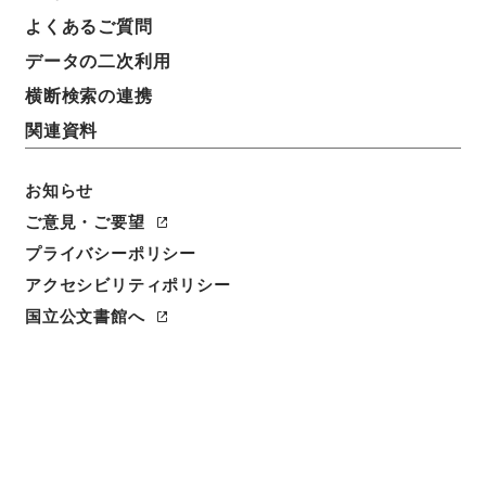
よくあるご質問
データの二次利用
横断検索の連携
関連資料
お知らせ
ご意見・ご要望
閲覧
プライバシーポリシー
アクセシビリティポリシー
件名
孝経衍義５
国立公文書館へ
請求番号
子００９－００１３
冊次
0005