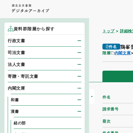
資料群階層から探す
トップ
詳細検
行政文書
鶏峯
件名
司法文書
階層
内閣文庫
法人文書
寄贈・寄託文書
内閣文庫
件名
和書
請求番号
漢書
冊次
経の部