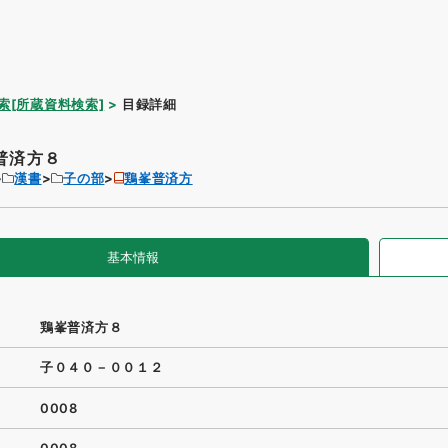
索[所蔵資料検索]
目録詳細
普済方８
漢書
子の部
鶏峯普済方
基本情報
鶏峯普済方８
子０４０－００１２
0008