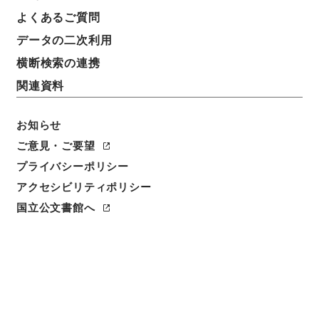
よくあるご質問
データの二次利用
横断検索の連携
関連資料
お知らせ
閲覧
ご意見・ご要望
プライバシーポリシー
件名
アクセシビリティポリシー
新刊性理大全２０
国立公文書館へ
請求番号
子００５－０００３
冊次
0020