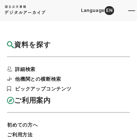
Language
EN
トップ
詳細検索[所蔵資料検索]
目録詳細
資料を探す
件名
新刊性理大全２０
詳細検索
階層
内閣文庫
漢書
子の部
新刊性理大全
利用請求書印刷
他機関との横断検索
ピックアップコンテンツ
ご利用案内
基本情報
全ての情報
初めての方へ
ご利用方法