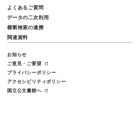
よくあるご質問
データの二次利用
横断検索の連携
関連資料
お知らせ
ご意見・ご要望
閲覧
プライバシーポリシー
アクセシビリティポリシー
件名
国立公文書館へ
賜間堂集７
請求番号
集０３２－０００８
冊次
0007