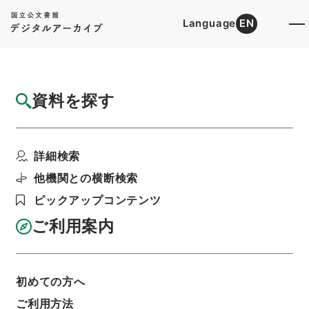
Language
EN
トップ
詳細検索[所蔵資料検索]
目録詳細
資料を探す
件名
賜間堂集７
詳細検索
階層
内閣文庫
漢書
集の部
賜間堂集
利用請求書印刷
他機関との横断検索
ピックアップコンテンツ
ご利用案内
基本情報
全ての情報
初めての方へ
ご利用方法