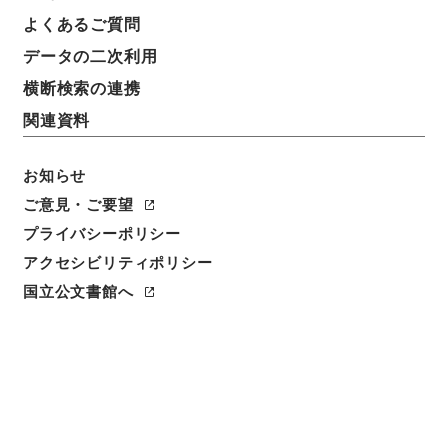
よくあるご質問
データの二次利用
横断検索の連携
関連資料
お知らせ
ご意見・ご要望
プライバシーポリシー
閲覧
アクセシビリティポリシー
国立公文書館へ
件名
焦太史編輯国朝献徴録４１
請求番号
史０７１－０００１
冊次