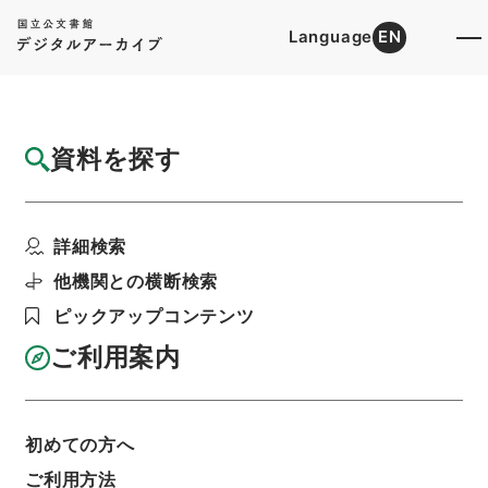
Language
EN
トップ
詳細検索[所蔵資料検索]
目録詳細
資料を探す
件名
焦太史編輯国朝献徴録４１
詳細検索
階層
内閣文庫
漢書
史の部
焦太史編輯国朝献徴録
他機関との横断検索
利用請求書印刷
ピックアップコンテンツ
ご利用案内
基本情報
全ての情報
初めての方へ
ご利用方法