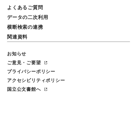
よくあるご質問
データの二次利用
横断検索の連携
関連資料
お知らせ
ご意見・ご要望
プライバシーポリシー
閲覧
アクセシビリティポリシー
国立公文書館へ
件名
焦太史編輯国朝献徴録４４
請求番号
史０７１－０００１
冊次