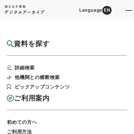
Language
EN
トップ
詳細検索[所蔵資料検索]
目録詳細
資料を探す
件名
焦太史編輯国朝献徴録４４
詳細検索
階層
内閣文庫
漢書
史の部
焦太史編輯国朝献徴録
他機関との横断検索
利用請求書印刷
ピックアップコンテンツ
ご利用案内
基本情報
全ての情報
初めての方へ
ご利用方法