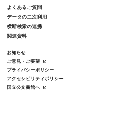
よくあるご質問
データの二次利用
横断検索の連携
関連資料
お知らせ
ご意見・ご要望
プライバシーポリシー
閲覧
アクセシビリティポリシー
国立公文書館へ
件名
焦太史編輯国朝献徴録２８
請求番号
史０７１－０００１
冊次