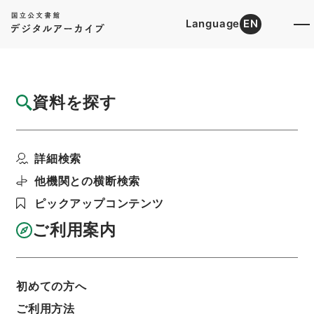
Language
EN
トップ
詳細検索[所蔵資料検索]
目録詳細
資料を探す
件名
焦太史編輯国朝献徴録２８
詳細検索
階層
内閣文庫
漢書
史の部
焦太史編輯国朝献徴録
他機関との横断検索
利用請求書印刷
ピックアップコンテンツ
ご利用案内
基本情報
全ての情報
初めての方へ
ご利用方法