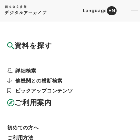
Language
EN
トップ
詳細検索[所蔵資料検索]
目録詳細
資料を探す
件名
焦太史編輯国朝献徴録３４
詳細検索
階層
内閣文庫
漢書
史の部
焦太史編輯国朝献徴録
他機関との横断検索
利用請求書印刷
ピックアップコンテンツ
ご利用案内
基本情報
全ての情報
初めての方へ
ご利用方法