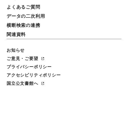
よくあるご質問
データの二次利用
横断検索の連携
関連資料
お知らせ
ご意見・ご要望
プライバシーポリシー
閲覧
アクセシビリティポリシー
国立公文書館へ
件名
焦太史編輯国朝献徴録３４
請求番号
史０７１－０００１
冊次