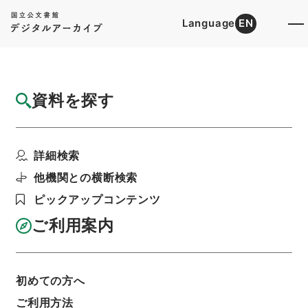
Language
EN
トップ
詳細検索[所蔵資料検索]
目録詳細
資料を探す
件名
新刊内外科正宗９
詳細検索
階層
内閣文庫
漢書
子の部
新刊内外科正宗
利用請求書印刷
他機関との横断検索
ピックアップコンテンツ
ご利用案内
基本情報
全ての情報
初めての方へ
ご利用方法