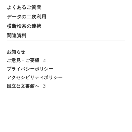
よくあるご質問
データの二次利用
横断検索の連携
関連資料
お知らせ
ご意見・ご要望
閲覧
プライバシーポリシー
アクセシビリティポリシー
件名
国立公文書館へ
新刊内外科正宗９
請求番号
子０５０－０００５
冊次
0009