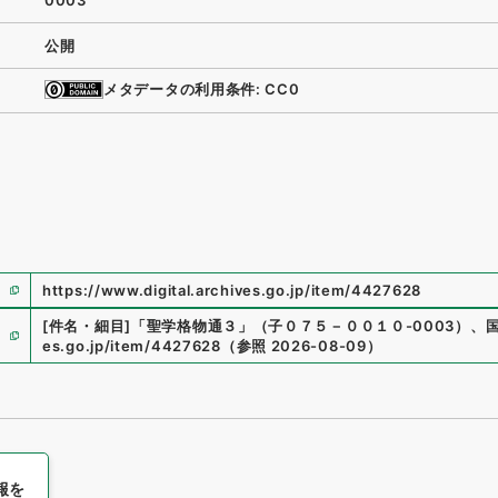
0003
公開
メタデータの利用条件: CC0
https://www.digital.archives.go.jp/item/4427628
[件名・細目]
「
聖学格物通３
」
（
子０７５－００１０-0003
）
、
es.go.jp/item/4427628
（
参照
2026-08-09
）
報を