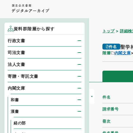
資料群階層から探す
トップ
詳細検
行政文書
聖学
件名
司法文書
階層
内閣文庫
法人文書
寄贈・寄託文書
内閣文庫
件名
和書
請求番号
漢書
冊次
経の部