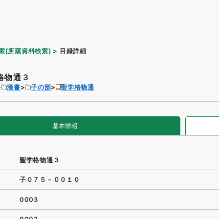
索[所蔵資料検索]
目録詳細
格物通３
漢書
子の部
聖学格物通
基本情報
聖学格物通３
子０７５－００１０
0003