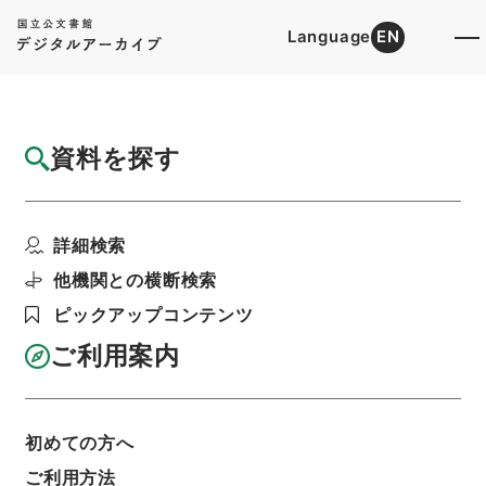
Language
EN
トップ
詳細検索[所蔵資料検索]
目録詳細
資料を探す
件名
消暍集８
詳細検索
階層
内閣文庫
漢書
集の部
消暍集
利用請求書印刷
他機関との横断検索
ピックアップコンテンツ
ご利用案内
基本情報
全ての情報
初めての方へ
ご利用方法