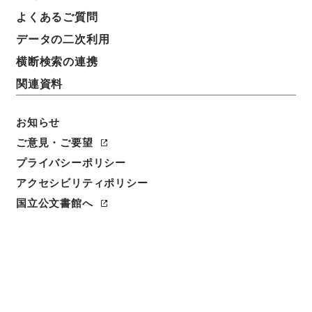
よくあるご質問
データの二次利用
横断検索の連携
関連資料
お知らせ
ご意見・ご要望
閲覧
プライバシーポリシー
件名
アクセシビリティポリシー
消暍集８
国立公文書館へ
請求番号
集０５２－００１３
冊次
0008