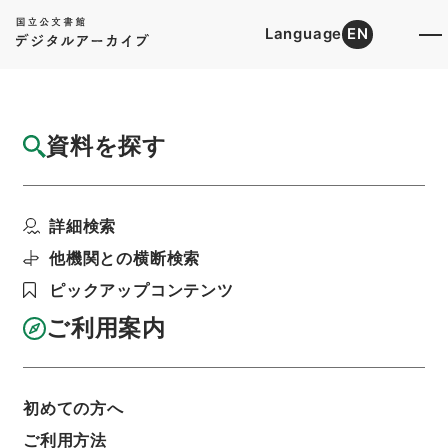
Language
EN
トップ
詳細検索[所蔵資料検索]
目録詳細
資料を探す
件名
卓氏藻林１
詳細検索
階層
内閣文庫
漢書
子の部
卓氏藻林
利用請求書印刷
他機関との横断検索
ピックアップコンテンツ
ご利用案内
基本情報
全ての情報
初めての方へ
ご利用方法