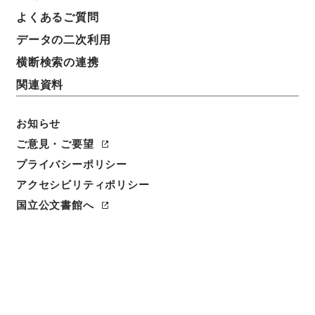
よくあるご質問
データの二次利用
横断検索の連携
関連資料
お知らせ
ご意見・ご要望
閲覧
プライバシーポリシー
アクセシビリティポリシー
件名
国立公文書館へ
卓氏藻林１
請求番号
子１３４－０００９
冊次
0001