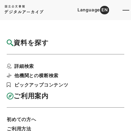
Language
EN
トップ
詳細検索[所蔵資料検索]
目録詳細
資料を探す
件名
西山先生真文忠公読書記３９
詳細検索
階層
内閣文庫
漢書
子の部
西山先生真文忠公読書記
他機関との横断検索
利用請求書印刷
ピックアップコンテンツ
ご利用案内
基本情報
全ての情報
初めての方へ
ご利用方法