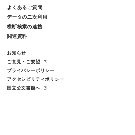
よくあるご質問
データの二次利用
横断検索の連携
関連資料
お知らせ
ご意見・ご要望
プライバシーポリシー
アクセシビリティポリシー
閲覧
国立公文書館へ
件名
西山先生真文忠公読書記３９
請求番号
子００３－０００５