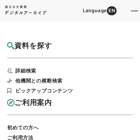
Language
EN
トップ
詳細検索[所蔵資料検索]
目録詳細
資料を探す
件名
恵州府志７
詳細検索
階層
内閣文庫
漢書
史の部
恵州府志
利用請求書印刷
他機関との横断検索
ピックアップコンテンツ
ご利用案内
基本情報
全ての情報
初めての方へ
ご利用方法