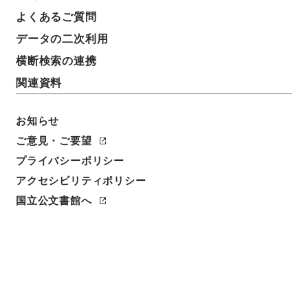
よくあるご質問
データの二次利用
横断検索の連携
関連資料
お知らせ
ご意見・ご要望
閲覧
プライバシーポリシー
アクセシビリティポリシー
件名
恵州府志７
国立公文書館へ
請求番号
史１５６－０００６
冊次
0007