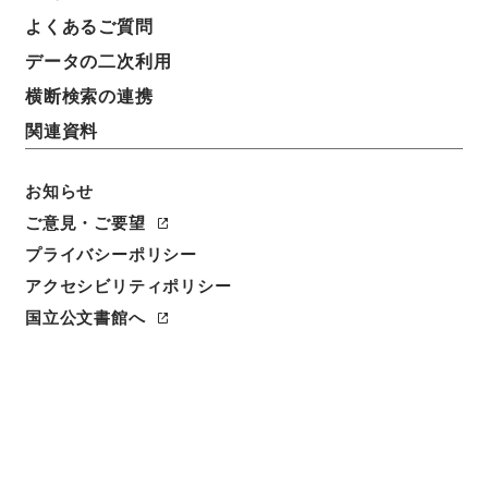
よくあるご質問
データの二次利用
横断検索の連携
関連資料
お知らせ
ご意見・ご要望
閲覧
プライバシーポリシー
アクセシビリティポリシー
件名
国立公文書館へ
史書纂略２８
請求番号
史０７８－０００２
冊次
0028