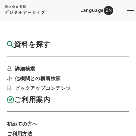
Language
EN
トップ
詳細検索[所蔵資料検索]
目録詳細
資料を探す
件名
史書纂略２８
詳細検索
階層
内閣文庫
漢書
史の部
史書纂略
利用請求書印刷
他機関との横断検索
ピックアップコンテンツ
ご利用案内
基本情報
全ての情報
初めての方へ
ご利用方法