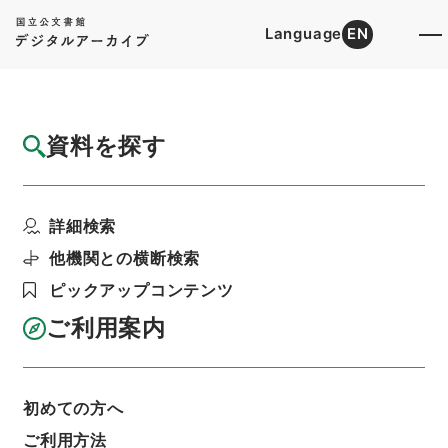
Language
EN
トップ
詳細検索[所蔵資料検索]
目録詳細
資料を探す
件名
史書纂略２９
詳細検索
階層
内閣文庫
漢書
史の部
史書纂略
利用請求書印刷
他機関との横断検索
ピックアップコンテンツ
ご利用案内
基本情報
全ての情報
初めての方へ
ご利用方法