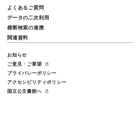
よくあるご質問
データの二次利用
横断検索の連携
関連資料
お知らせ
ご意見・ご要望
閲覧
プライバシーポリシー
アクセシビリティポリシー
件名
国立公文書館へ
史書纂略２９
請求番号
史０７８－０００２
冊次
0029