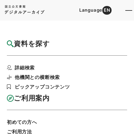
Language
EN
トップ
詳細検索[所蔵資料検索]
目録詳細
資料を探す
件名
史書纂略３８
詳細検索
階層
内閣文庫
漢書
史の部
史書纂略
利用請求書印刷
他機関との横断検索
ピックアップコンテンツ
ご利用案内
基本情報
全ての情報
初めての方へ
ご利用方法