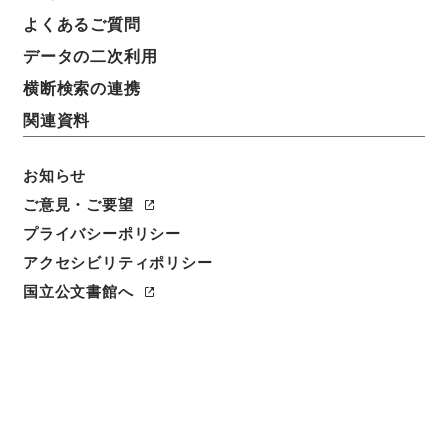
よくあるご質問
データの二次利用
横断検索の連携
関連資料
お知らせ
ご意見・ご要望
閲覧
プライバシーポリシー
アクセシビリティポリシー
件名
国立公文書館へ
史書纂略３８
請求番号
史０７８－０００２
冊次
0038