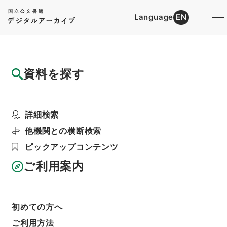
Language
EN
トップ
詳細検索[所蔵資料検索]
目録詳細
資料を探す
件名
松江府志１２
詳細検索
階層
内閣文庫
漢書
史の部
松江府志
利用請求書印刷
他機関との横断検索
ピックアップコンテンツ
ご利用案内
基本情報
全ての情報
初めての方へ
ご利用方法