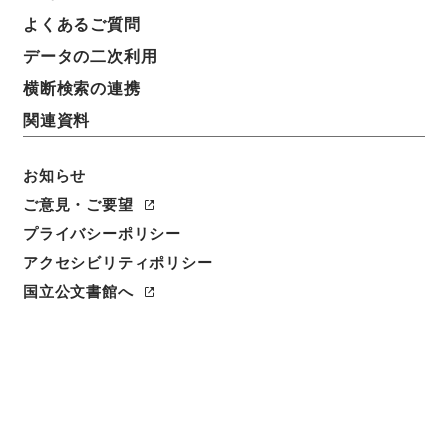
よくあるご質問
データの二次利用
横断検索の連携
関連資料
お知らせ
ご意見・ご要望
閲覧
プライバシーポリシー
件名
アクセシビリティポリシー
松江府志１２
国立公文書館へ
請求番号
史１４１－０００２
冊次
0012