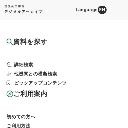
Language
EN
トップ
詳細検索[所蔵資料検索]
目録詳細
資料を探す
件名
松江府志１４
詳細検索
階層
内閣文庫
漢書
史の部
松江府志
利用請求書印刷
他機関との横断検索
ピックアップコンテンツ
ご利用案内
基本情報
全ての情報
初めての方へ
ご利用方法