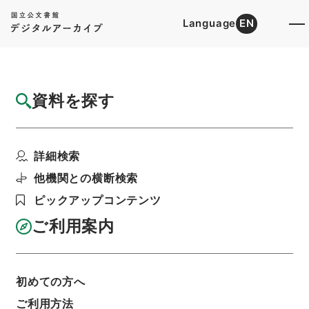
Language
EN
トップ
詳細検索[所蔵資料検索]
目録詳細
資料を探す
件名
兗州府曹県志２
詳細検索
階層
内閣文庫
漢書
史の部
兗州府曹県志
利用請求書印刷
他機関との横断検索
ピックアップコンテンツ
ご利用案内
基本情報
全ての情報
初めての方へ
ご利用方法