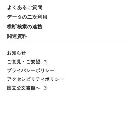
よくあるご質問
データの二次利用
横断検索の連携
関連資料
お知らせ
ご意見・ご要望
閲覧
プライバシーポリシー
アクセシビリティポリシー
件名
国立公文書館へ
兗州府曹県志２
請求番号
史１８５－０００３
冊次
0002