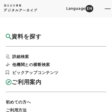
Language
EN
トップ
詳細検索[所蔵資料検索]
目録詳細
資料を探す
件名
兗州府曹県志７
詳細検索
階層
内閣文庫
漢書
史の部
兗州府曹県志
利用請求書印刷
他機関との横断検索
ピックアップコンテンツ
ご利用案内
基本情報
全ての情報
初めての方へ
ご利用方法