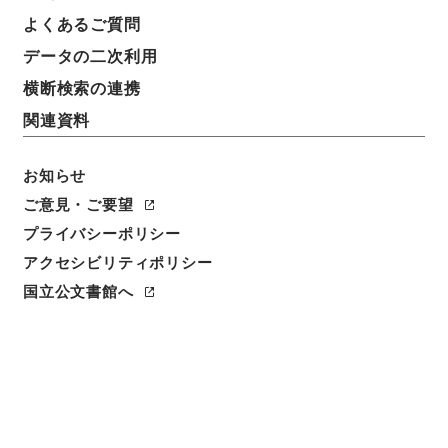
よくあるご質問
データの二次利用
横断検索の連携
関連資料
お知らせ
ご意見・ご要望
閲覧
プライバシーポリシー
アクセシビリティポリシー
件名
国立公文書館へ
兗州府曹県志７
請求番号
史１８５－０００３
冊次
0007